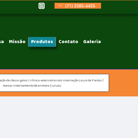
(71) 3385-4455
sa
Missão
Produtos
Contato
Galeria
ação de cães e gatos
clínica veterinária com internação Lauro de Freitas
marcar internamento de animais Curuzu