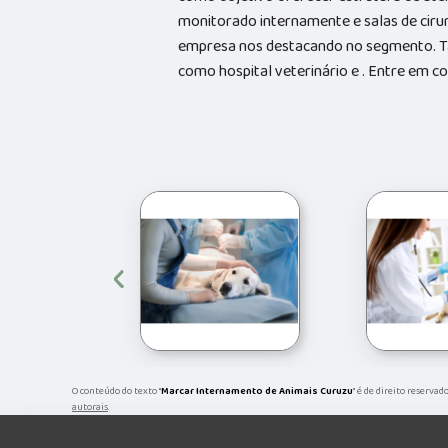
monitorado internamente e salas de cirur
empresa nos destacando no segmento. 
como hospital veterinário e . Entre em 
‹
O conteúdo do texto "
Marcar Internamento de Animais Curuzu
" é de direito reservad
autorais
.