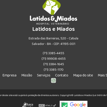
Latidos e Miados
Estrada das Barreiras, 520 - Cabula
Salvador - BA - CEP: 41195-001
(71) 3385-4455
(71) 99908-4455
(71) 3384-1645
(71) 3385-1170
Empresa
Missão
Serviços
Contato
Mapa do site
Mais 
or deste site está sujeito à proteção de direitos autorais. Copyright© Latidos e Miados (Lei 9610 d