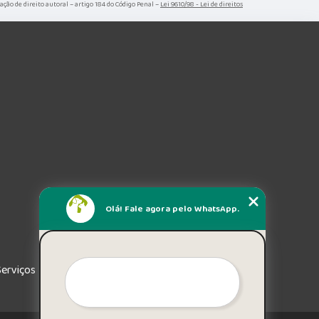
lação de direito autoral – artigo 184 do Código Penal –
Lei 9610/98 - Lei de direitos
Olá! Fale agora pelo WhatsApp.
Serviços