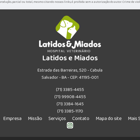
eprodução, parcial ou total, mesmo citando nossos links, é proibida sem a autorização do autor. Crime de vio
Latidos e Miados
Estrada das Barreiras, 520 - Cabula
Salvador - BA - CEP: 41195-001
(71) 3385-4455
(71) 99908-4455
(71) 3384-1645
(71) 3385-1170
Empresa
Missão
Serviços
Contato
Mapa do site
Mais 