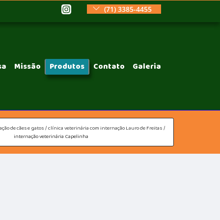
(71) 3385-4455
sa
Missão
Produtos
Contato
Galeria
ação de cães e gatos
clínica veterinária com internação Lauro de Freitas
internação veterinária Capelinha