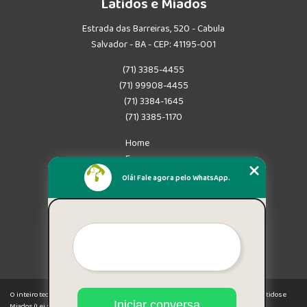
Latidos e Miados
Estrada das Barreiras, 520 - Cabula
Salvador - BA - CEP: 41195-001
(71) 3385-4455
(71) 99908-4455
(71) 3384-1645
(71) 3385-1170
Home
Empresa
Missão
Olá! Fale agora pelo WhatsApp.
Serviços
Contato
Mapa do site
Mais Serviços
O inteiro teor deste site está sujeito à proteção de direitos autorais. Copyright© Latidos e
Iniciar conversa
Miados (Lei 9610 de 19/02/1998)