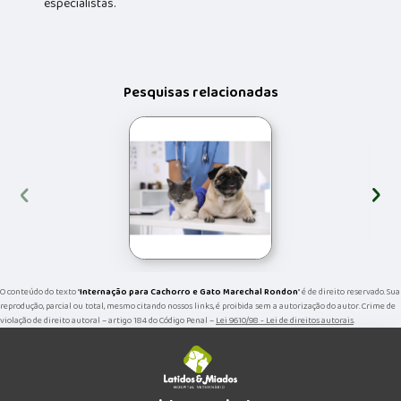
especialistas.
Pesquisas relacionadas
‹
›
O conteúdo do texto "
Internação para Cachorro e Gato Marechal Rondon
" é de direito reservado. Sua
reprodução, parcial ou total, mesmo citando nossos links, é proibida sem a autorização do autor. Crime de
violação de direito autoral – artigo 184 do Código Penal –
Lei 9610/98 - Lei de direitos autorais
.