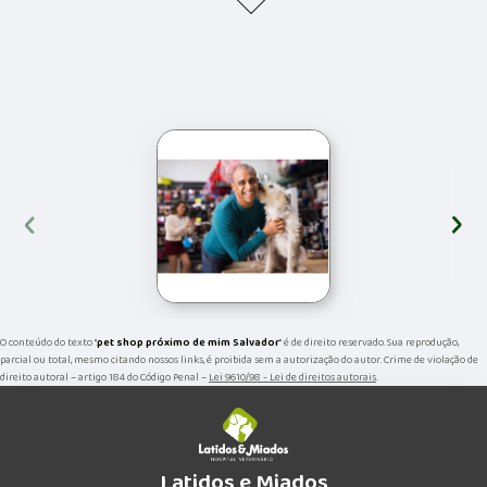
‹
›
O conteúdo do texto "
pet shop próximo de mim Salvador
" é de direito reservado. Sua reprodução,
parcial ou total, mesmo citando nossos links, é proibida sem a autorização do autor. Crime de violação de
direito autoral – artigo 184 do Código Penal –
Lei 9610/98 - Lei de direitos autorais
.
Latidos e Miados