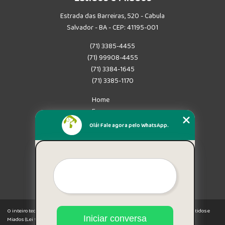
Estrada das Barreiras, 520 - Cabula
Salvador - BA - CEP: 41195-001
(71) 3385-4455
(71) 99908-4455
(71) 3384-1645
(71) 3385-1170
Home
Empresa
Missão
Olá! Fale agora pelo WhatsApp.
Serviços
Contato
Mapa do site
Mais Serviços
O inteiro teor deste site está sujeito à proteção de direitos autorais. Copyright© Latidos e
Iniciar conversa
Miados (Lei 9610 de 19/02/1998)