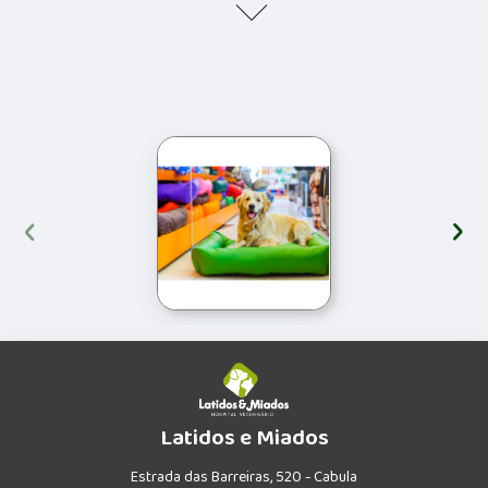
‹
›
Latidos e Miados
Estrada das Barreiras, 520 - Cabula