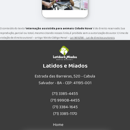
O conteúdo do texto "
internação assistida para animais Cidade Nova
" é de direito reservado. Sua
reprodução, parcial ou total, mesmo citando nossos links, é proibida sem a autorização do autor. Crime de
violação de direito autoral – artigo 184 do Código Penal –
Lei 9610/98 - Lei de direitos autorais
.
Latidos e Miados
Estrada das Barreiras, 520 - Cabula
Salvador - BA - CEP: 41195-001
(71) 3385-4455
(71) 99908-4455
(71) 3384-1645
(71) 3385-1170
Home