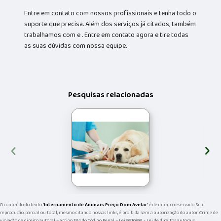
Entre em contato com nossos profissionais e tenha todo o
suporte que precisa. Além dos serviços já citados, também
trabalhamos com e . Entre em contato agora e tire todas
as suas dúvidas com nossa equipe.
Pesquisas relacionadas
‹
›
O conteúdo do texto "
Internamento de Animais Preço Dom Avelar
" é de direito reservado. Sua
reprodução, parcial ou total, mesmo citando nossos links, é proibida sem a autorização do autor. Crime de
violação de direito autoral – artigo 184 do Código Penal –
Lei 9610/98 - Lei de direitos autorais
.