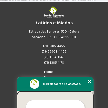
Latidos e Miados
Estrada das Barreiras, 520 - Cabula
Salvador - BA - CEP: 41195-001
(71) 3385-4455
(71) 99908-4455
(71) 3384-1645
(71) 3385-1170
Home
Empresa
Missão
Olá! Fale agora pelo WhatsApp.
Serviços
Contato
Mapa do site
Mais Serviços