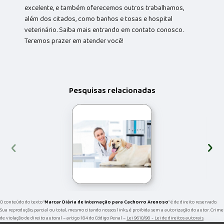
excelente, e também oferecemos outros trabalhamos,
além dos citados, como banhos e tosas e hospital
veterinário. Saiba mais entrando em contato conosco.
Teremos prazer em atender você!
Pesquisas relacionadas
‹
›
O conteúdo do texto "
Marcar Diária de Internação para Cachorro Arenoso
" é de direito reservado.
Sua reprodução, parcial ou total, mesmo citando nossos links, é proibida sem a autorização do autor. Crime
de violação de direito autoral – artigo 184 do Código Penal –
Lei 9610/98 - Lei de direitos autorais
.