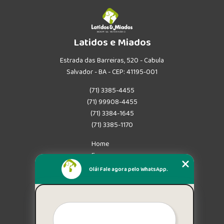
Latidos e Miados
Estrada das Barreiras, 520 - Cabula
Salvador - BA - CEP: 41195-001
(71) 3385-4455
(71) 99908-4455
(71) 3384-1645
(71) 3385-1170
Home
Empresa
Missão
Olá! Fale agora pelo WhatsApp.
Serviços
Contato
Mapa do site
Mais Serviços