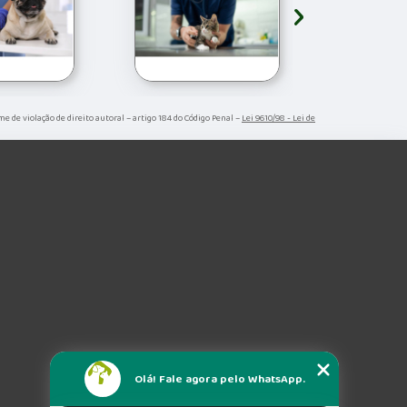
›
ime de violação de direito autoral – artigo 184 do Código Penal –
Lei 9610/98 - Lei de
Olá! Fale agora pelo WhatsApp.