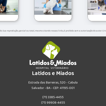
ado. Sua reprodução, parcial ou total, mesmo citando nossos links, é proibida sem a autorização do autor. Cr
Latidos e Miados
Estrada das Barreiras, 520 - Cabula
Salvador - BA - CEP: 41195-001
(71) 3385-4455
(71) 99908-4455