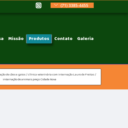
(71) 3385-4455
sa
Missão
Produtos
Contato
Galeria
ação de cães e gatos
clínica veterinária com internação Lauro de Freitas
internação de animais preço Cidade Nova