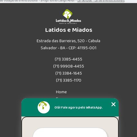
de violação de direito autoral – artigo 184 do Código Penal –
Lei 9610/98 - Lei de direitos autorais
.
Latidos e Miados
Estrada das Barreiras, 520 - Cabula
Salvador - BA - CEP: 41195-001
(71) 3385-4455
(71) 99908-4455
(71) 3384-1645
(71) 3385-1170
Home
Empresa
Missão
Olá! Fale agora pelo WhatsApp.
Serviços
Contato
Mapa do site
Mais Serviços