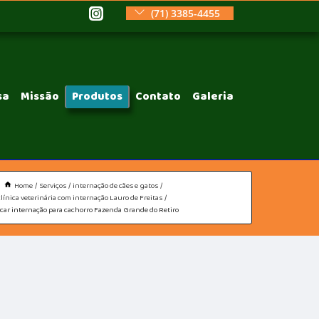
(71) 3385-4455
sa
Missão
Produtos
Contato
Galeria
Home
Serviços
internação de cães e gatos
clínica veterinária com internação Lauro de Freitas
car internação para cachorro Fazenda Grande do Retiro