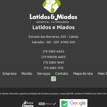
Latidos e Miados
Estrada das Barreiras, 520 - Cabula
Salvador - BA - CEP: 41195-001
(71) 3385-4455
(71) 99908-4455
(71) 3384-1645
(71) 3385-1170
Empresa
Missão
Serviços
Contato
Mapa do site
Mais 
or deste site está sujeito à proteção de direitos autorais. Copyright© Latidos e Miados (Lei 9610 d