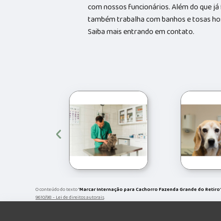
com nossos funcionários. Além do que já
também trabalha com banhos e tosas hosp
Saiba mais entrando em contato.
‹
O conteúdo do texto "
Marcar Internação para Cachorro Fazenda Grande do Retiro
9610/98 - Lei de direitos autorais
.