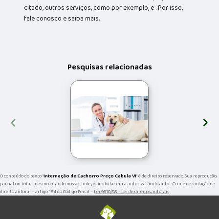
citado, outros serviços, como por exemplo, e . Por isso,
fale conosco e saiba mais.
Pesquisas relacionadas
‹
›
O conteúdo do texto "
Internação de Cachorro Preço Cabula VI
" é de direito reservado. Sua reprodução,
parcial ou total, mesmo citando nossos links, é proibida sem a autorização do autor. Crime de violação de
direito autoral – artigo 184 do Código Penal –
Lei 9610/98 - Lei de direitos autorais
.