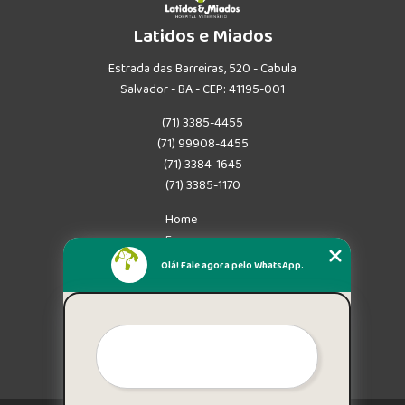
Latidos e Miados
Estrada das Barreiras, 520 - Cabula
Salvador - BA - CEP: 41195-001
(71) 3385-4455
(71) 99908-4455
(71) 3384-1645
(71) 3385-1170
Home
Empresa
Missão
Olá! Fale agora pelo WhatsApp.
Serviços
Contato
Mapa do site
Mais Serviços