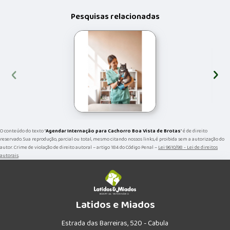
Pesquisas relacionadas
‹
›
O conteúdo do texto "
Agendar Internação para Cachorro Boa Vista de Brotas
" é de direito
reservado. Sua reprodução, parcial ou total, mesmo citando nossos links, é proibida sem a autorização do
autor. Crime de violação de direito autoral – artigo 184 do Código Penal –
Lei 9610/98 - Lei de direitos
autorais
.
Latidos e Miados
Estrada das Barreiras, 520 - Cabula