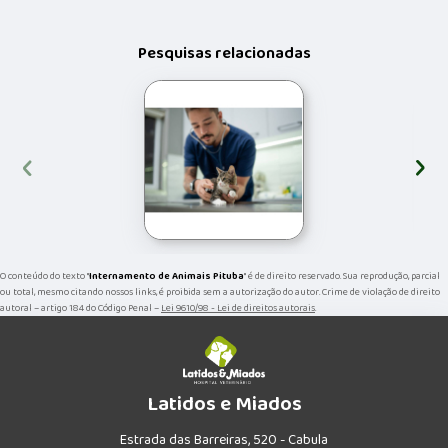
Pesquisas relacionadas
‹
›
O conteúdo do texto "
Internamento de Animais Pituba
" é de direito reservado. Sua reprodução, parcial
ou total, mesmo citando nossos links, é proibida sem a autorização do autor. Crime de violação de direito
autoral – artigo 184 do Código Penal –
Lei 9610/98 - Lei de direitos autorais
.
Latidos e Miados
Estrada das Barreiras, 520 - Cabula