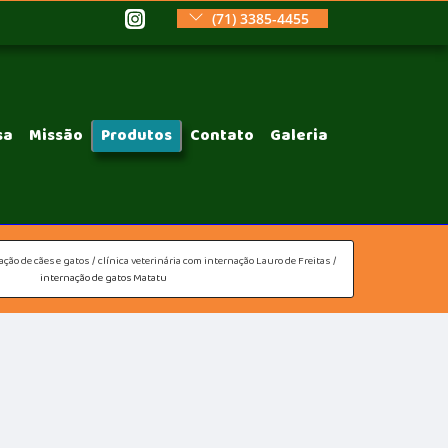
(71) 3385-4455
sa
Missão
Produtos
Contato
Galeria
ação de cães e gatos
clínica veterinária com internação Lauro de Freitas
internação de gatos Matatu