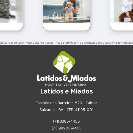
ução, parcial ou total, mesmo citando nossos links, é proibida sem a autorização do autor. Crime de violação 
Latidos e Miados
Estrada das Barreiras, 520 - Cabula
Salvador - BA - CEP: 41195-001
(71) 3385-4455
(71) 99908-4455