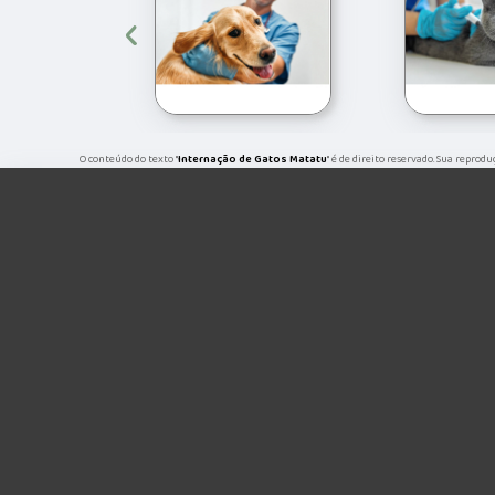
‹
O conteúdo do texto "
Internação de Gatos Matatu
" é de direito reservado. Sua reprod