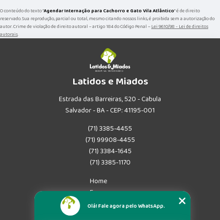
O conteúdo do texto "
Agendar Internação para Cachorro e Gato Vila Atlântico
" é de direito
reservado. Sua reprodução, parcial ou total, mesmo citando nossos links, é proibida sem a autorização do
autor. Crime de violação de direito autoral – artigo 184 do Código Penal –
Lei 9610/98 - Lei de direitos
autorais
.
Latidos e Miados
Estrada das Barreiras, 520 - Cabula
Salvador - BA - CEP: 41195-001
(71) 3385-4455
(71) 99908-4455
(71) 3384-1645
(71) 3385-1170
Home
Empresa
Missão
Olá! Fale agora pelo WhatsApp.
Serviços