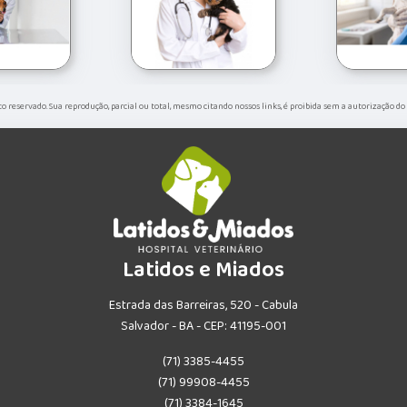
eito reservado. Sua reprodução, parcial ou total, mesmo citando nossos links, é proibida sem a autorização do
Latidos e Miados
Estrada das Barreiras, 520 - Cabula
Salvador - BA - CEP: 41195-001
(71) 3385-4455
(71) 99908-4455
(71) 3384-1645