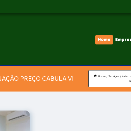
Home
Empre
NAÇÃO PREÇO CABULA VI
Home
Serviços
intern
cl