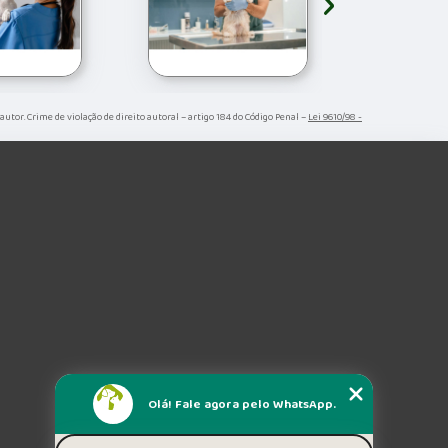
›
 autor. Crime de violação de direito autoral – artigo 184 do Código Penal –
Lei 9610/98 -
Olá! Fale agora pelo WhatsApp.