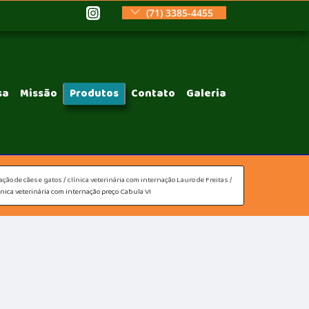
(71) 3385-4455
sa
Missão
Produtos
Contato
Galeria
ação de cães e gatos
clínica veterinária com internação Lauro de Freitas
ínica veterinária com internação preço Cabula VI