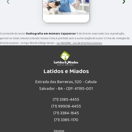
‹
›
O conteúdo do texto "
Radiografia em Animais Cajazeiras
" é de direito reservado. Sua reprodução,
parcial ou total, mesmo citando nossos links, é proibida sem a autorização do autor. Crime de violação de
direito autoral – artigo 184 do Código Penal –
Lei 9610/98 - Lei de direitos autorais
.
Latidos e Miados
Estrada das Barreiras, 520 - Cabula
Salvador - BA - CEP: 41195-001
(71) 3385-4455
(71) 99908-4455
(71) 3384-1645
(71) 3385-1170
Home