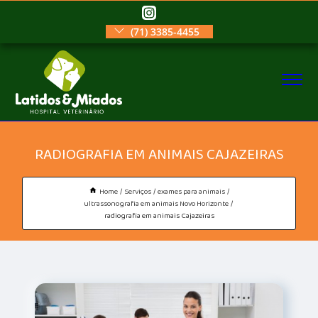
(71) 3385-4455
RADIOGRAFIA EM ANIMAIS CAJAZEIRAS
Home
Serviços
exames para animais
ultrassonografia em animais Novo Horizonte
radiografia em animais Cajazeiras