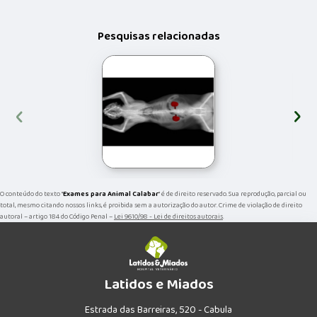
Pesquisas relacionadas
‹
›
O conteúdo do texto "
Exames para Animal Calabar
" é de direito reservado. Sua reprodução, parcial ou
total, mesmo citando nossos links, é proibida sem a autorização do autor. Crime de violação de direito
autoral – artigo 184 do Código Penal –
Lei 9610/98 - Lei de direitos autorais
.
Latidos e Miados
Estrada das Barreiras, 520 - Cabula