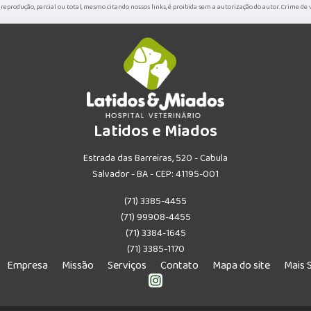
ua reprodução, parcial ou total, mesmo citando nossos links, é proibida sem a autorização do autor. Crime de 
Latidos e Miados
Estrada das Barreiras, 520 - Cabula
Salvador - BA - CEP: 41195-001
(71) 3385-4455
(71) 99908-4455
(71) 3384-1645
(71) 3385-1170
Empresa
Missão
Serviços
Contato
Mapa do site
Mais 