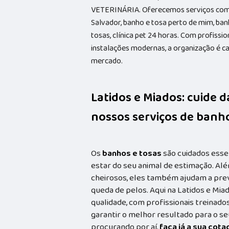
VETERINÁRIA. Oferecemos serviços como 
Salvador, banho e tosa perto de mim, ba
tosas, clínica pet 24 horas. Com profissi
instalações modernas, a organização é ca
mercado.
Latidos e Miados: cuide 
nossos serviços de banho
Os
banhos e tosas
são cuidados esse
estar do seu animal de estimação. Alé
cheirosos, eles também ajudam a prev
queda de pelos. Aqui na Latidos e Mia
qualidade, com profissionais treina
garantir o melhor resultado para o s
procurando por aí,
faça já a sua cot