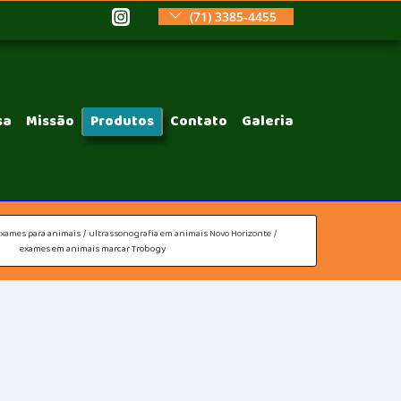
(71) 3385-4455
sa
Missão
Produtos
Contato
Galeria
exames para animais
ultrassonografia em animais Novo Horizonte
exames em animais marcar Trobogy