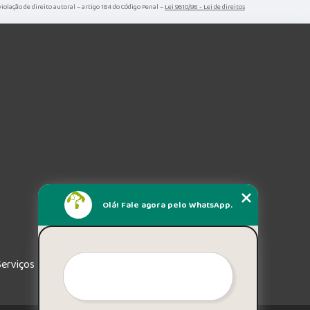
violação de direito autoral – artigo 184 do Código Penal –
Lei 9610/98 - Lei de direitos
Olá! Fale agora pelo WhatsApp.
Serviços