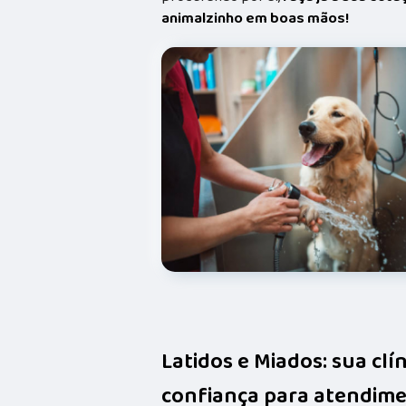
animalzinho em boas mãos!
Latidos e Miados: sua clí
confiança para atendime