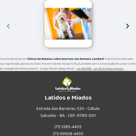
‹
›
O conteúdo do texto "
Clínica de Exames Laboratoriais em Animais Candeal
" é de direito reservado.
Sua reprodução, parcial ou total, mesmo citando nossos links, é proibida sem a autorização do autor. Crime
de violação de direito autoral – artigo 184 do Código Penal –
Lei 9610/98 - Lei de direitos autorais
.
Latidos e Miados
Estrada das Barreiras, 520 - Cabula
Salvador - BA - CEP: 41195-001
(71) 3385-4455
(71) 99908-4455