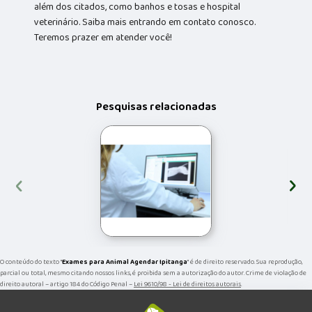
além dos citados, como banhos e tosas e hospital
veterinário. Saiba mais entrando em contato conosco.
Teremos prazer em atender você!
Pesquisas relacionadas
‹
›
O conteúdo do texto "
Exames para Animal Agendar Ipitanga
" é de direito reservado. Sua reprodução,
parcial ou total, mesmo citando nossos links, é proibida sem a autorização do autor. Crime de violação de
direito autoral – artigo 184 do Código Penal –
Lei 9610/98 - Lei de direitos autorais
.