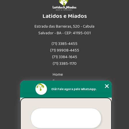
Latidos e Miados
Estrada das Barreiras, 520 - Cabula
Salvador - BA - CEP: 41195-001
(71) 3385-4455
(71) 99908-4455
(71) 3384-1645
(71) 3385-1170
Home
Empresa
Missão
Olá! Fale agora pelo WhatsApp.
Serviços
Contato
Mapa do site
Mais Serviços