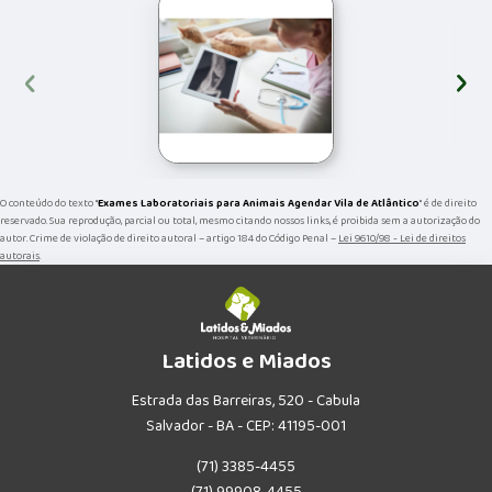
‹
›
O conteúdo do texto "
Exames Laboratoriais para Animais Agendar Vila de Atlântico
" é de direito
reservado. Sua reprodução, parcial ou total, mesmo citando nossos links, é proibida sem a autorização do
autor. Crime de violação de direito autoral – artigo 184 do Código Penal –
Lei 9610/98 - Lei de direitos
autorais
.
Latidos e Miados
Estrada das Barreiras, 520 - Cabula
Salvador - BA - CEP: 41195-001
(71) 3385-4455