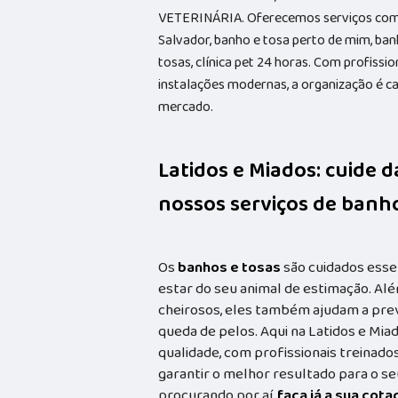
VETERINÁRIA. Oferecemos serviços como 
Salvador, banho e tosa perto de mim, ba
tosas, clínica pet 24 horas. Com profissi
instalações modernas, a organização é ca
mercado.
Latidos e Miados: cuide 
nossos serviços de banho
Os
banhos e tosas
são cuidados esse
estar do seu animal de estimação. Alé
cheirosos, eles também ajudam a prev
queda de pelos. Aqui na Latidos e Mia
qualidade, com profissionais treina
garantir o melhor resultado para o s
procurando por aí,
faça já a sua cot