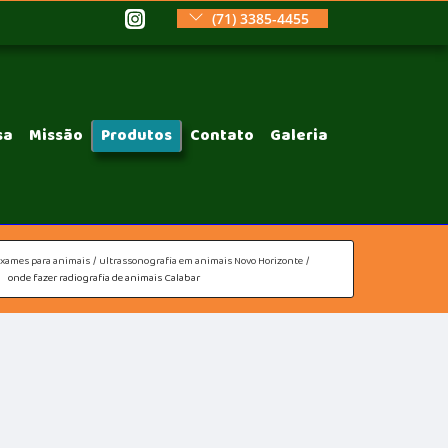
(71) 3385-4455
sa
Missão
Produtos
Contato
Galeria
exames para animais
ultrassonografia em animais Novo Horizonte
onde fazer radiografia de animais Calabar