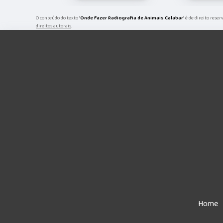
O conteúdo do texto "
Onde Fazer Radiografia de Animais Calabar
" é de direito rese
direitos autorais
.
Home