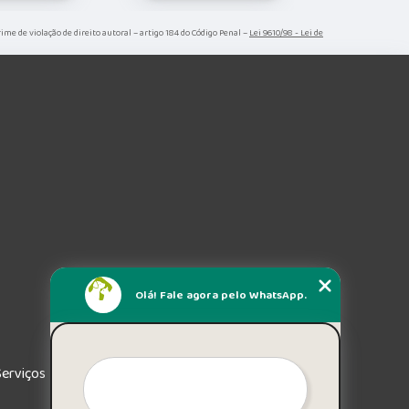
Crime de violação de direito autoral – artigo 184 do Código Penal –
Lei 9610/98 - Lei de
Olá! Fale agora pelo WhatsApp.
Serviços