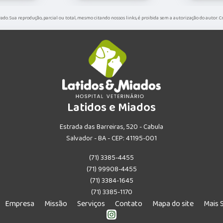
rvado. Sua reprodução, parcial ou total, mesmo citando nossos links, é proibida sem a autorização do autor. 
Latidos e Miados
Estrada das Barreiras, 520 - Cabula
Salvador - BA - CEP: 41195-001
(71) 3385-4455
(71) 99908-4455
(71) 3384-1645
(71) 3385-1170
Empresa
Missão
Serviços
Contato
Mapa do site
Mais 