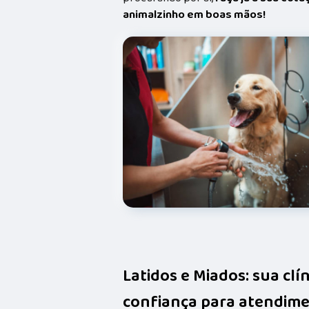
animalzinho em boas mãos!
Latidos e Miados: sua clí
confiança para atendime