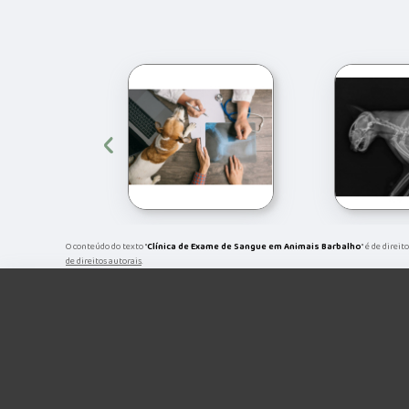
‹
O conteúdo do texto "
Clínica de Exame de Sangue em Animais Barbalho
" é de direi
de direitos autorais
.