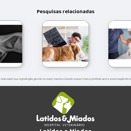
Pesquisas relacionadas
to reservado. Sua reprodução, parcial ou total, mesmo citando nossos links, é proibida sem a autorização do a