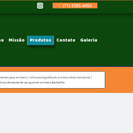
(71) 3385-4455
sa
Missão
Produtos
Contato
Galeria
exames para animais
ultrassonografia em animais Novo Horizonte
línica de exame de sangue em animais Barbalho