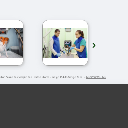
›
utor. Crime de violação de direito autoral – artigo 184 do Código Penal –
Lei 9610/98 - Lei