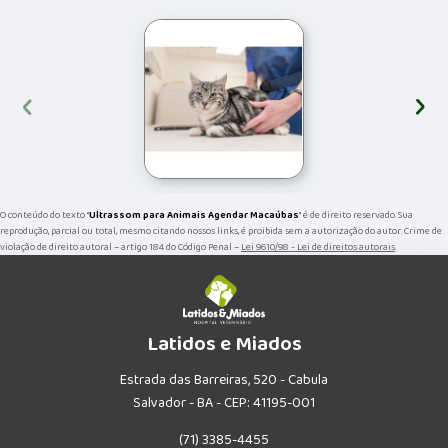
‹
›
O conteúdo do texto "
Ultrassom para Animais Agendar Macaúbas
" é de direito reservado. Sua
reprodução, parcial ou total, mesmo citando nossos links, é proibida sem a autorização do autor. Crime de
violação de direito autoral – artigo 184 do Código Penal –
Lei 9610/98 - Lei de direitos autorais
.
Latidos e Miados
Estrada das Barreiras, 520 - Cabula
Salvador - BA - CEP: 41195-001
(71) 3385-4455