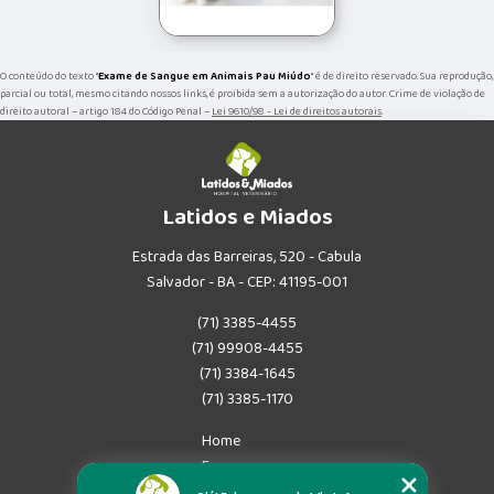
O conteúdo do texto "
Exame de Sangue em Animais Pau Miúdo
" é de direito reservado. Sua reprodução,
parcial ou total, mesmo citando nossos links, é proibida sem a autorização do autor. Crime de violação de
direito autoral – artigo 184 do Código Penal –
Lei 9610/98 - Lei de direitos autorais
.
Latidos e Miados
Estrada das Barreiras, 520 - Cabula
Salvador - BA - CEP: 41195-001
(71) 3385-4455
(71) 99908-4455
(71) 3384-1645
(71) 3385-1170
Home
Empresa
Missão