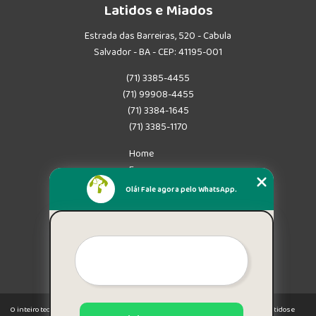
Latidos e Miados
Estrada das Barreiras, 520 - Cabula
Salvador - BA - CEP: 41195-001
(71) 3385-4455
(71) 99908-4455
(71) 3384-1645
(71) 3385-1170
Home
Empresa
Missão
Olá! Fale agora pelo WhatsApp.
Serviços
Contato
Mapa do site
Mais Serviços
O inteiro teor deste site está sujeito à proteção de direitos autorais. Copyright© Latidos e