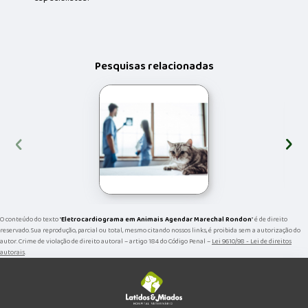
Pesquisas relacionadas
‹
›
O conteúdo do texto "
Eletrocardiograma em Animais Agendar Marechal Rondon
" é de direito
reservado. Sua reprodução, parcial ou total, mesmo citando nossos links, é proibida sem a autorização do
autor. Crime de violação de direito autoral – artigo 184 do Código Penal –
Lei 9610/98 - Lei de direitos
autorais
.