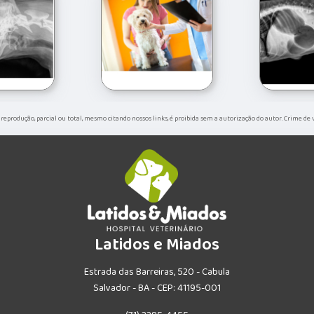
ua reprodução, parcial ou total, mesmo citando nossos links, é proibida sem a autorização do autor. Crime de 
Latidos e Miados
Estrada das Barreiras, 520 - Cabula
Salvador - BA - CEP: 41195-001