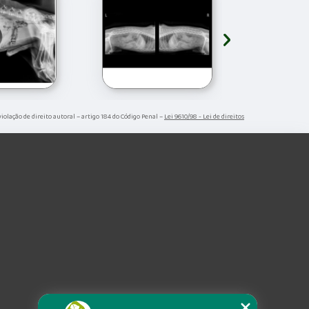
›
violação de direito autoral – artigo 184 do Código Penal –
Lei 9610/98 - Lei de direitos