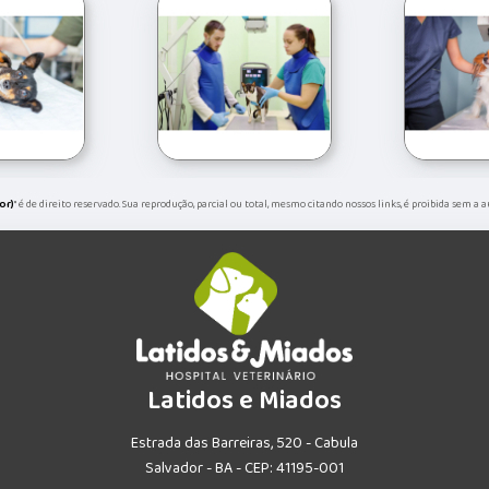
or)
" é de direito reservado. Sua reprodução, parcial ou total, mesmo citando nossos links, é proibida sem a 
Latidos e Miados
Estrada das Barreiras, 520 - Cabula
Salvador - BA - CEP: 41195-001