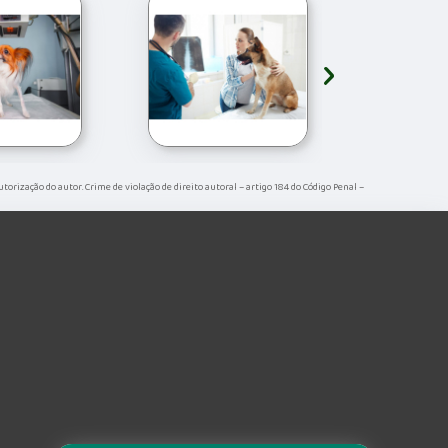
›
autorização do autor. Crime de violação de direito autoral – artigo 184 do Código Penal –