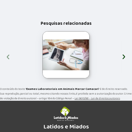
Pesquisas relacionadas
‹
›
O conteúdo do texto "
Exames Laboratoriais em Animais Marcar Camacari
" é de direito reservado.
Sua reprodução, parcial ou total, mesmo citando nossos links, é proibida sem a autorização do autor. Crime
de violação de direito autoral – artigo 184 do Código Penal –
Lei 9610/98 - Lei de direitos autorais
.
Latidos e Miados