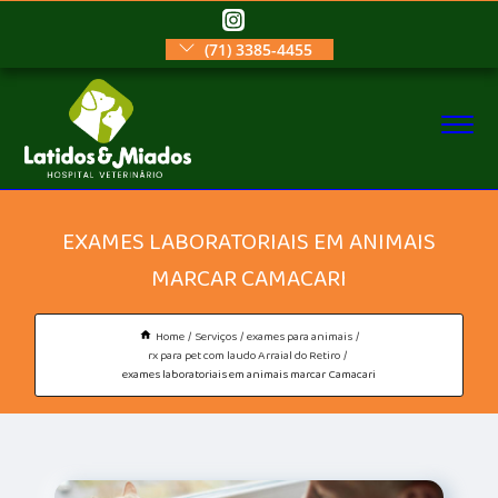
(71) 3385-4455
EXAMES LABORATORIAIS EM ANIMAIS
MARCAR CAMACARI
Home
Serviços
exames para animais
rx para pet com laudo Arraial do Retiro
exames laboratoriais em animais marcar Camacari