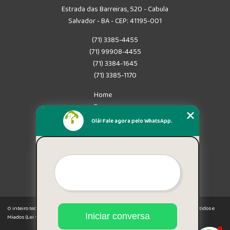
Estrada das Barreiras, 520 - Cabula
Salvador - BA - CEP: 41195-001
(71) 3385-4455
(71) 99908-4455
(71) 3384-1645
(71) 3385-1170
Home
Empresa
Missão
Olá! Fale agora pelo WhatsApp.
Serviços
Contato
Mapa do site
Mais Serviços
O inteiro teor deste site está sujeito à proteção de direitos autorais. Copyright© Latidos e
Iniciar conversa
Miados (Lei 9610 de 19/02/1998)