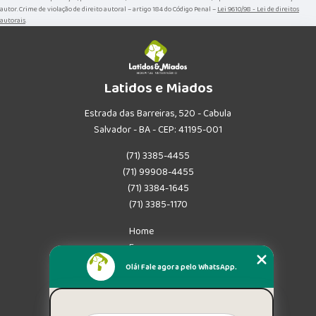
autor. Crime de violação de direito autoral – artigo 184 do Código Penal –
Lei 9610/98 - Lei de direitos
autorais
.
Latidos e Miados
Estrada das Barreiras, 520 - Cabula
Salvador - BA - CEP: 41195-001
(71) 3385-4455
(71) 99908-4455
(71) 3384-1645
(71) 3385-1170
Home
Empresa
Missão
Olá! Fale agora pelo WhatsApp.
Serviços
Contato
Mapa do site