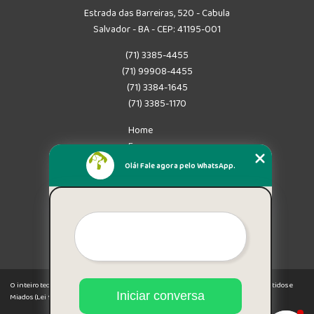
Estrada das Barreiras, 520 - Cabula
Salvador - BA - CEP: 41195-001
(71) 3385-4455
(71) 99908-4455
(71) 3384-1645
(71) 3385-1170
Home
Empresa
Missão
Olá! Fale agora pelo WhatsApp.
Serviços
Contato
Mapa do site
Mais Serviços
O inteiro teor deste site está sujeito à proteção de direitos autorais. Copyright© Latidos e
Iniciar conversa
Miados (Lei 9610 de 19/02/1998)