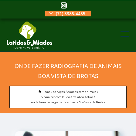
(71) 3385-4455
ONDE FAZER RADIOGRAFIA DE ANIMAIS
BOA VISTA DE BROTAS
Home
Serviços
exames para animais
rx para pet com laudo Arraial do Retiro
onde fazer radiografia de animais Boa Vista de Brotas