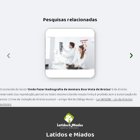
Pesquisas relacionadas
‹
›
O conteúdo do texto "
Onde Fazer Radiografia de Animais Boa Vista de Brotas
" é de direito
reservado. Sua reprodução, parcial ou total, mesmo citando nossos links, é proibida sem a autorização do
autor. Crime de violação de direito autoral – artigo 184 do Código Penal –
Lei 9610/98 - Lei de direitos
autorais
.
Latidos e Miados