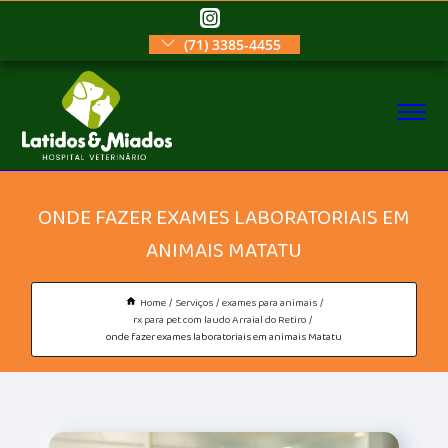
(71) 3385-4455
ONDE FAZER EXAMES LABORATORIAIS EM
ANIMAIS MATATU
Home
Serviços
exames para animais
rx para pet com laudo Arraial do Retiro
onde fazer exames laboratoriais em animais Matatu