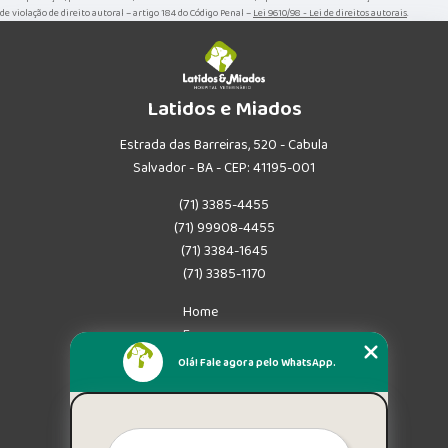
de violação de direito autoral – artigo 184 do Código Penal –
Lei 9610/98 - Lei de direitos autorais
.
Latidos e Miados
Estrada das Barreiras, 520 - Cabula
Salvador - BA - CEP: 41195-001
(71) 3385-4455
(71) 99908-4455
(71) 3384-1645
(71) 3385-1170
Home
Empresa
Missão
Olá! Fale agora pelo WhatsApp.
Serviços
Contato
Mapa do site