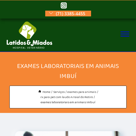
(71) 3385-4455
EXAMES LABORATORIAIS EM ANIMAIS
IMBUÍ
Home
Serviços
exames para animais
rx para pet com laudo Arraial do Retiro
exames laboratoriais em animais Imbuí