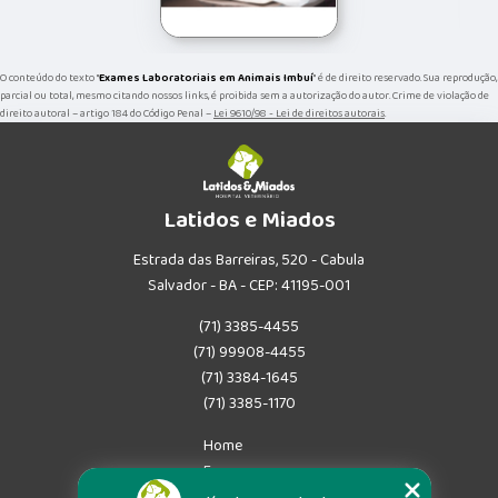
O conteúdo do texto "
Exames Laboratoriais em Animais Imbuí
" é de direito reservado. Sua reprodução,
parcial ou total, mesmo citando nossos links, é proibida sem a autorização do autor. Crime de violação de
direito autoral – artigo 184 do Código Penal –
Lei 9610/98 - Lei de direitos autorais
.
Latidos e Miados
Estrada das Barreiras, 520 - Cabula
Salvador - BA - CEP: 41195-001
(71) 3385-4455
(71) 99908-4455
(71) 3384-1645
(71) 3385-1170
Home
Empresa
Missão