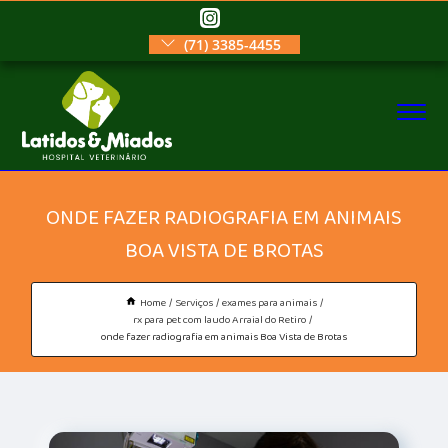
(71) 3385-4455
ONDE FAZER RADIOGRAFIA EM ANIMAIS
BOA VISTA DE BROTAS
Home
Serviços
exames para animais
rx para pet com laudo Arraial do Retiro
onde fazer radiografia em animais Boa Vista de Brotas