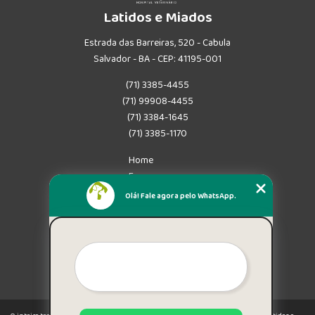
Latidos e Miados
Estrada das Barreiras, 520 - Cabula
Salvador - BA - CEP: 41195-001
(71) 3385-4455
(71) 99908-4455
(71) 3384-1645
(71) 3385-1170
Home
Empresa
Missão
Olá! Fale agora pelo WhatsApp.
Serviços
Contato
Mapa do site
Mais Serviços