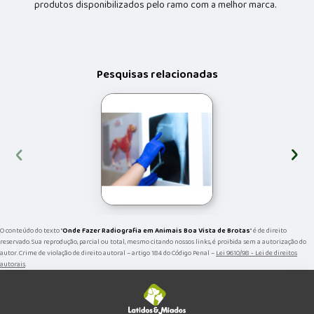
produtos disponibilizados pelo ramo com a melhor marca.
Pesquisas relacionadas
‹
›
O conteúdo do texto "
Onde Fazer Radiografia em Animais Boa Vista de Brotas
" é de direito
reservado. Sua reprodução, parcial ou total, mesmo citando nossos links, é proibida sem a autorização do
autor. Crime de violação de direito autoral – artigo 184 do Código Penal –
Lei 9610/98 - Lei de direitos
autorais
.