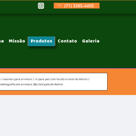
(71) 3385-4455
sa
Missão
Produtos
Contato
Galeria
s
exames para animais
rx para pet com laudo Arraial do Retiro
radiografia em animais São Gonçalo do Retiro