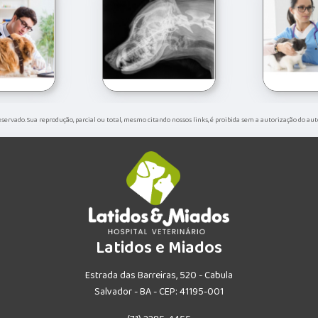
 reservado. Sua reprodução, parcial ou total, mesmo citando nossos links, é proibida sem a autorização do aut
Latidos e Miados
Estrada das Barreiras, 520 - Cabula
Salvador - BA - CEP: 41195-001