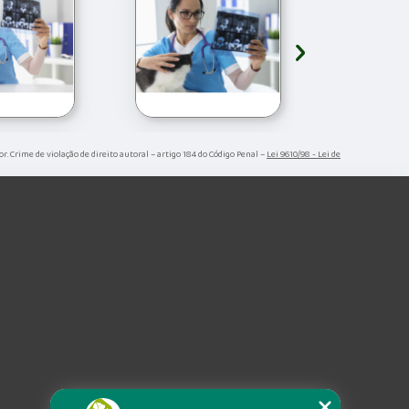
›
or. Crime de violação de direito autoral – artigo 184 do Código Penal –
Lei 9610/98 - Lei de