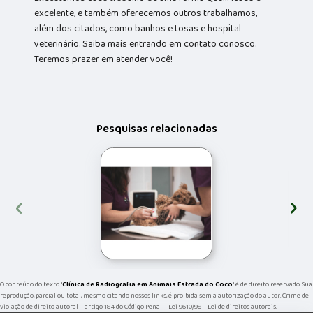
excelente, e também oferecemos outros trabalhamos,
além dos citados, como banhos e tosas e hospital
veterinário. Saiba mais entrando em contato conosco.
Teremos prazer em atender você!
Pesquisas relacionadas
‹
›
O conteúdo do texto "
Clínica de Radiografia em Animais Estrada do Coco
" é de direito reservado. Sua
reprodução, parcial ou total, mesmo citando nossos links, é proibida sem a autorização do autor. Crime de
violação de direito autoral – artigo 184 do Código Penal –
Lei 9610/98 - Lei de direitos autorais
.