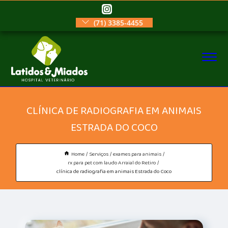
(71) 3385-4455
CLÍNICA DE RADIOGRAFIA EM ANIMAIS
ESTRADA DO COCO
Home
Serviços
exames para animais
rx para pet com laudo Arraial do Retiro
clínica de radiografia em animais Estrada do Coco