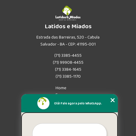
Latidos e Miados
Estrada das Barreiras, 520 - Cabula
Salvador - BA - CEP: 41195-001
(71) 3385-4455
(71) 99908-4455
(71) 3384-1645
(71) 3385-1170
Home
Empresa
Missão
Olá! Fale agora pelo WhatsApp.
Serviços
Contato
Mapa do site
Mais Serviços