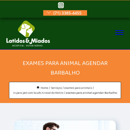
(71) 3385-4455
EXAMES PARA ANIMAL AGENDAR
BARBALHO
Home
Serviços
exames para animais
rx para pet com laudo Arraial do Retiro
exames para animal agendar Barbalho