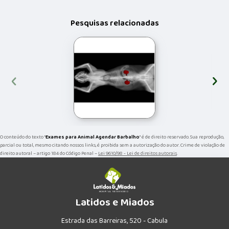
Pesquisas relacionadas
‹
›
O conteúdo do texto "
Exames para Animal Agendar Barbalho
" é de direito reservado. Sua reprodução,
parcial ou total, mesmo citando nossos links, é proibida sem a autorização do autor. Crime de violação de
direito autoral – artigo 184 do Código Penal –
Lei 9610/98 - Lei de direitos autorais
.
Latidos e Miados
Estrada das Barreiras, 520 - Cabula