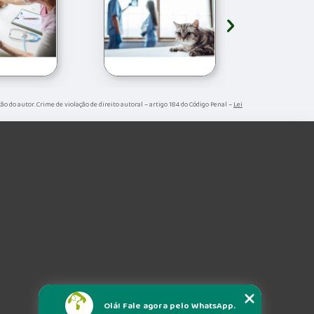
›
ção do autor. Crime de violação de direito autoral – artigo 184 do Código Penal –
Lei
Olá! Fale agora pelo WhatsApp.