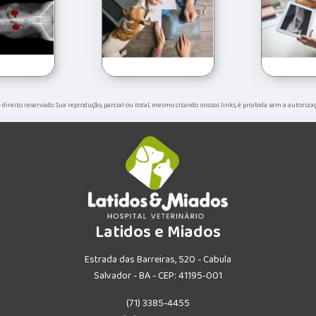
de direito reservado. Sua reprodução, parcial ou total, mesmo citando nossos links, é proibida sem a autoriza
Latidos e Miados
Estrada das Barreiras, 520 - Cabula
Salvador - BA - CEP: 41195-001
(71) 3385-4455