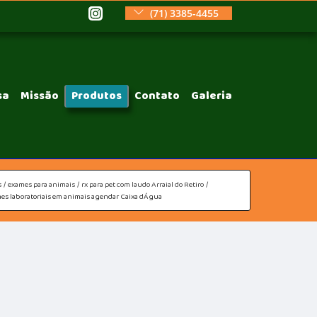
(71) 3385-4455
sa
Missão
Produtos
Contato
Galeria
s
exames para animais
rx para pet com laudo Arraial do Retiro
es laboratoriais em animais agendar Caixa dÁgua