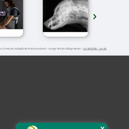
›
r. Crime de violação de direito autoral – artigo 184 do Código Penal –
Lei 9610/98 - Lei de