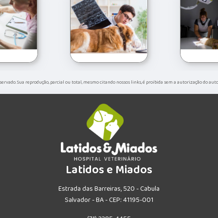
reservado. Sua reprodução, parcial ou total, mesmo citando nossos links, é proibida sem a autorização do auto
Latidos e Miados
Estrada das Barreiras, 520 - Cabula
Salvador - BA - CEP: 41195-001