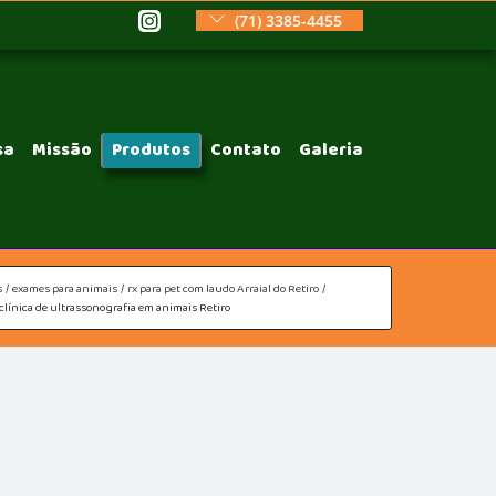
(71) 3385-4455
sa
Missão
Produtos
Contato
Galeria
s
exames para animais
rx para pet com laudo Arraial do Retiro
clínica de ultrassonografia em animais Retiro