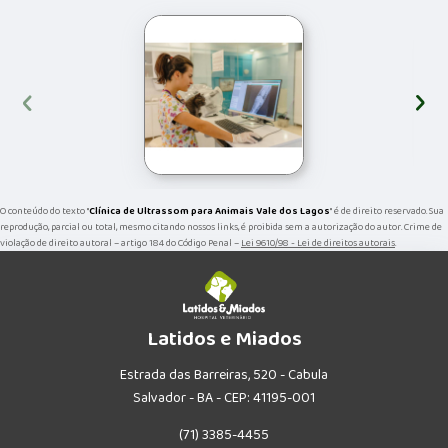
‹
›
O conteúdo do texto "
Clínica de Ultrassom para Animais Vale dos Lagos
" é de direito reservado. Sua
reprodução, parcial ou total, mesmo citando nossos links, é proibida sem a autorização do autor. Crime de
violação de direito autoral – artigo 184 do Código Penal –
Lei 9610/98 - Lei de direitos autorais
.
Latidos e Miados
Estrada das Barreiras, 520 - Cabula
Salvador - BA - CEP: 41195-001
(71) 3385-4455