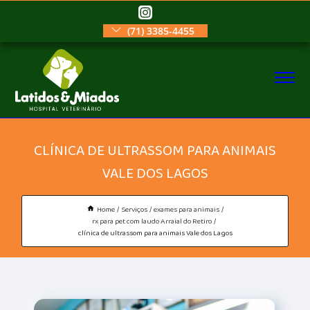
(71) 3385-4455
CLÍNICA DE ULTRASSOM PARA ANIMAIS
VALE DOS LAGOS
Home
Serviços
exames para animais
rx para pet com laudo Arraial do Retiro
clínica de ultrassom para animais Vale dos Lagos