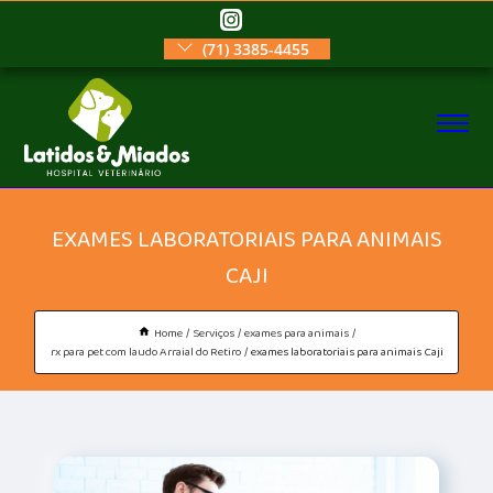
(71) 3385-4455
EXAMES LABORATORIAIS PARA ANIMAIS
CAJI
Home
Serviços
exames para animais
rx para pet com laudo Arraial do Retiro
exames laboratoriais para animais Caji