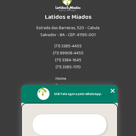
Latidos e Miados
Estrada das Barreiras, 520 - Cabula
Salvador - BA - CEP: 41195-001
(71) 3385-4455
(71) 99908-4455
(71) 3384-1645
(71) 3385-1170
Home
Empresa
Missão
Olá! Fale agora pelo WhatsApp.
Serviços
Contato
Mapa do site
Mais Serviços