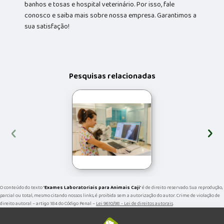
banhos e tosas e hospital veterinário. Por isso, fale
conosco e saiba mais sobre nossa empresa. Garantimos a
sua satisfação!
Pesquisas relacionadas
‹
›
O conteúdo do texto "
Exames Laboratoriais para Animais Caji
" é de direito reservado. Sua reprodução,
parcial ou total, mesmo citando nossos links, é proibida sem a autorização do autor. Crime de violação de
direito autoral – artigo 184 do Código Penal –
Lei 9610/98 - Lei de direitos autorais
.