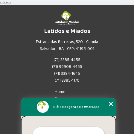
autorais
.
Latidos e Miados
Estrada das Barreiras, 520 - Cabula
Salvador - BA - CEP: 41195-001
(71) 3385-4455
(71) 99908-4455
(71) 3384-1645
(71) 3385-1170
Home
Empresa
Missão
Olá! Fale agora pelo WhatsApp.
Serviços
Contato
Mapa do site
Mais Serviços