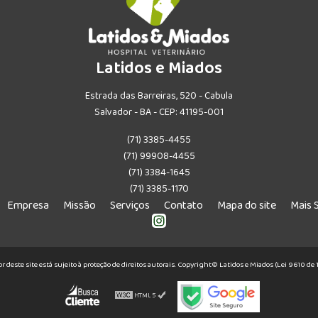
Latidos e Miados
Estrada das Barreiras, 520 - Cabula
Salvador - BA - CEP: 41195-001
(71) 3385-4455
(71) 99908-4455
(71) 3384-1645
(71) 3385-1170
Empresa
Missão
Serviços
Contato
Mapa do site
Mais 
or deste site está sujeito à proteção de direitos autorais. Copyright© Latidos e Miados (Lei 9610 d