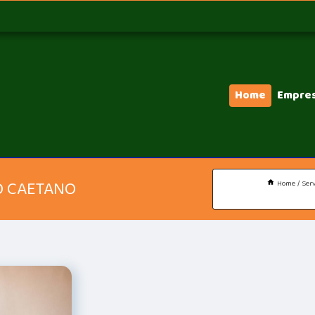
Home
Empre
O CAETANO
Home
Serv