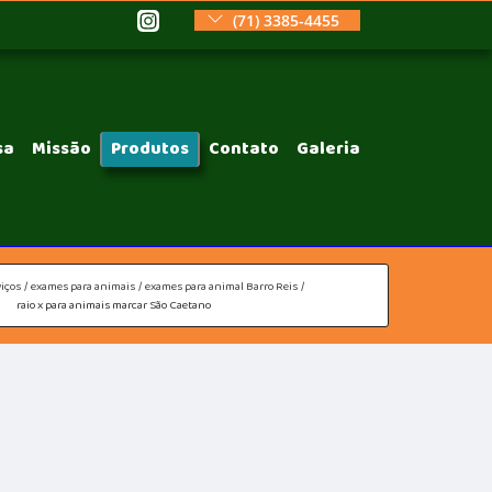
(71) 3385-4455
sa
Missão
Produtos
Contato
Galeria
iços
exames para animais
exames para animal Barro Reis
raio x para animais marcar São Caetano