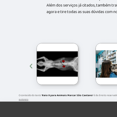
Além dos serviços já citados, também tr
agora e tire todas as suas dúvidas com n
‹
O conteúdo do texto "
Raio X para Animais Marcar São Caetano
" é de direito reserva
autorais
.