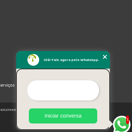
Olá! Fale agora pelo WhatsApp.
Serviços
e 19/02/1998)
Iniciar conversa
1