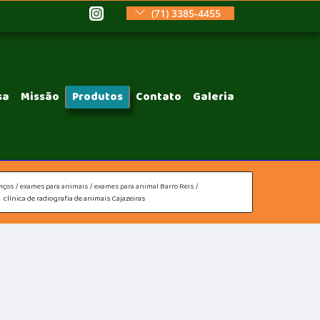
(71) 3385-4455
sa
Missão
Produtos
Contato
Galeria
iços
exames para animais
exames para animal Barro Reis
clínica de radiografia de animais Cajazeiras