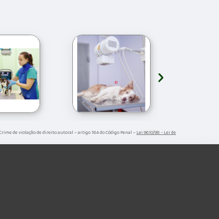
›
 Crime de violação de direito autoral – artigo 184 do Código Penal –
Lei 9610/98 - Lei de