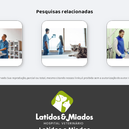
Pesquisas relacionadas
servado. Sua reprodução, parcial ou total, mesmo citando nossos links, é proibida sem a autorização do autor.