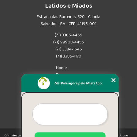
Latidos e Miados
Estrada das Barreiras, 520 - Cabula
Salvador - BA - CEP: 41195-001
(71) 3385-4455
(71) 99908-4455
(71) 3384-1645
(71) 3385-1170
Home
Empresa
Missão
Olá! Fale agora pelo WhatsApp.
Serviços
Contato
Mapa do site
Mais Serviços
O inteiro teor deste site está sujeito à proteção de direitos autorais. Copyright© Latidos e