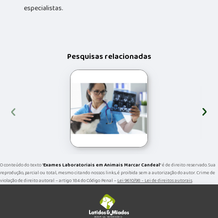
especialistas.
Pesquisas relacionadas
‹
›
O conteúdo do texto "
Exames Laboratoriais em Animais Marcar Candeal
" é de direito reservado. Sua
reprodução, parcial ou total, mesmo citando nossos links, é proibida sem a autorização do autor. Crime de
violação de direito autoral – artigo 184 do Código Penal –
Lei 9610/98 - Lei de direitos autorais
.