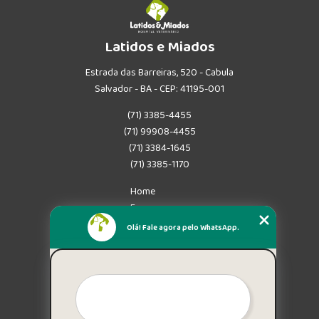
Latidos e Miados
Estrada das Barreiras, 520 - Cabula
Salvador - BA - CEP: 41195-001
(71) 3385-4455
(71) 99908-4455
(71) 3384-1645
(71) 3385-1170
Home
Empresa
Missão
Olá! Fale agora pelo WhatsApp.
Serviços
Contato
Mapa do site
Mais Serviços