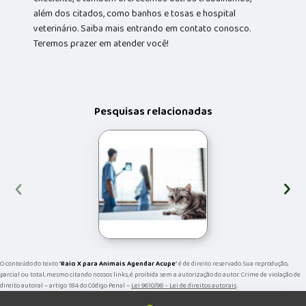
além dos citados, como banhos e tosas e hospital
veterinário. Saiba mais entrando em contato conosco.
Teremos prazer em atender você!
Pesquisas relacionadas
‹
›
O conteúdo do texto "
Raio X para Animais Agendar Acupe
" é de direito reservado. Sua reprodução,
parcial ou total, mesmo citando nossos links, é proibida sem a autorização do autor. Crime de violação de
direito autoral – artigo 184 do Código Penal –
Lei 9610/98 - Lei de direitos autorais
.