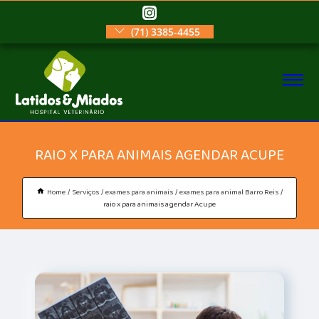
(71) 3385-4455
RAIO X PARA ANIMAIS AGENDAR ACUPE
Home
Serviços
exames para animais
exames para animal Barro Reis
raio x para animais agendar Acupe