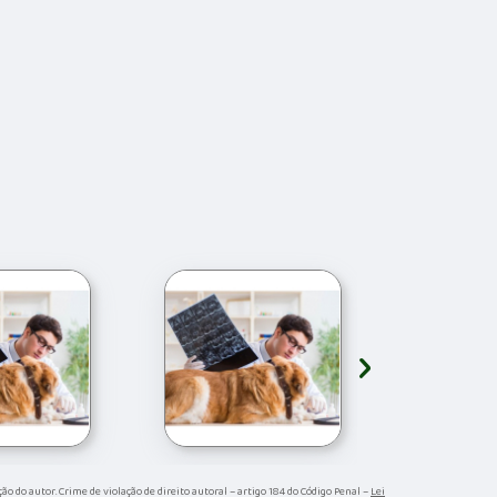
›
ção do autor. Crime de violação de direito autoral – artigo 184 do Código Penal –
Lei