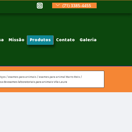
(71) 3385-4455
sa
Missão
Produtos
Contato
Galeria
iços
exames para animais
exames para animal Barro Reis
ica de exames laboratoriais para animais Vila Laura