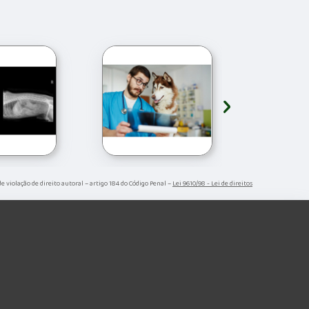
›
de violação de direito autoral – artigo 184 do Código Penal –
Lei 9610/98 - Lei de direitos