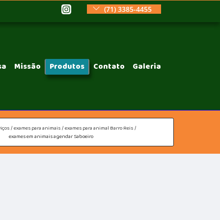
(71) 3385-4455
sa
Missão
Produtos
Contato
Galeria
iços
exames para animais
exames para animal Barro Reis
exames em animais agendar Saboeiro